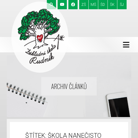
ZŠ
MŠ
ŠD
ŠK
ŠJ
ARCHIV ČLÁNKŮ
ŠTÍTEK:
ŠKOLA NANEČISTO