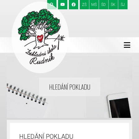
ZŠ
MŠ
ŠD
ŠK
ŠJ
HLEDÁNÍ POKLADU
HLEDÁNÍ POKLADU