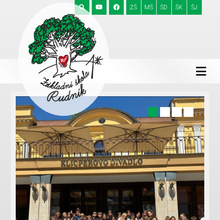
ZŠ
MŠ
ŠD
ŠK
ŠJ