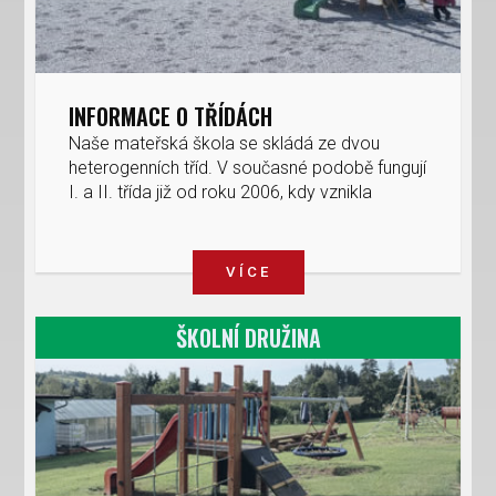
INFORMACE O TŘÍDÁCH
Naše mateřská škola se skládá ze dvou
heterogenních tříd. V současné podobě fungují
I. a II. třída již od roku 2006, kdy vznikla
sloučením dvou mateřských škol – Rudník-jih
a Rudník-lázně.
VÍCE
ŠKOLNÍ DRUŽINA