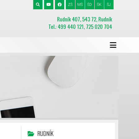
ZŠ
MŠ
ŠD
ŠK
ŠJ
Rudník 407, 543 72, Rudník
Tel.: 499 440 121, 725 020 704
RUDNÍK