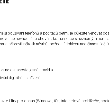
tější používání telefonů a počítačů dětmi, je důležité věnovat po
em prevence nevhodného chování, komunikace s neznámými lidmi 
me připravili několik návrhů možností dohledu nad činností dětí 
nline a stanovte jasná pravidla.
ní digitálních zařízení.
avte filtry pro obsah (Windows, iOs, internetové prohlížeče, sociá