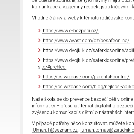
Je důležité zdůraznit, že tyto návrhy mají slouži
komunikace a vzájemný respekt jsou klíčovými fak
Vhodné články a weby k tématu rodičovské kontr
https://www.e-bezpeci.cz/
https://www.avast.com/cz/besafeonline/
https://www.dvojklik.cz/saferkidsonline/apl
https://www.dvojklik.cz/saferkidsonline/pre
site/#prehled
https://cs.wizcase.com/parental-control/
https://cs.wizcase.com/blog/nejlepsi-apli
Naše škola se do prevence bezpečí dětí v online
informatiky – přesunutí témat digitálního bezpečí
zvýšenou komunikací s dětmi o nástrahách interne
V případě potřeby něco konzultovat, můžete kon
Ulman.T@seznam.cz
,
ulman.tomas@zsrudnik.