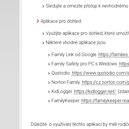
Sledujte a omezte přístup k nevhodnému
Aplikace pro dohled:
Využijte aplikace pro dohled, které umožňuj
Některé vhodné aplikace jsou:
Family Link od Google
https://familie
Family Safety pro PC s Windows
http
Qustodio
https://www.qustodio.com/
Norton Family
https://cz.norton.com/
KidLogger
https://kidlogger.net/
(zda
FamilyKeeper
https://familykeeper.r
Důležité: o využívání těchto aplikací by měli rodič