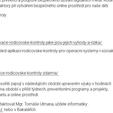
t k prevenci a podpoře bezpečného užívání digitálních médií. Rodi
tory při vytváření bezpečného online prostředí pro naše děti.
oly:
ikace-rodicovske-kontroly-jake-jsou-jejich-vyhody-a-rizika/
hled-aplikaci-rodicovske-kontroly-pro-operacni-systemy-i-socialn
kace-rodicovske-kontroly-zdarma/
 světě zapojí v následujícím období upravením výuky v hodinách
 na období v příští týdnech, preventivními programy a projekty,
tu a online prostředí.
taktovat Mgr. Tomáše Ulmana, učitele informatiky:
cz
nebo v Bakalářích.