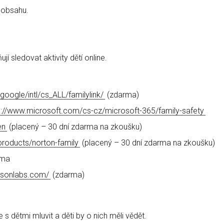
 obsahu.
í sledovat aktivity dětí online.
s.google/intl/cs_ALL/familylink/
(zdarma)
s://www.microsoft.com/cs-cz/microsoft-365/family-safety
en
(placený – 30 dní zdarma na zkoušku)
products/norton-family
(placený – 30 dní zdarma na zkoušku)
rma
easonlabs.com/
(zdarma)
e s dětmi mluvit a děti by o nich měli vědět.