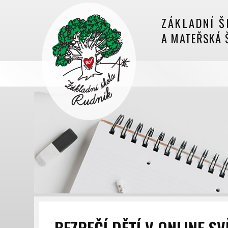
ZÁKLADNÍ Š
A MATEŘSKÁ 
BEZPEČÍ DĚTÍ V ONLINE SV