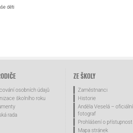
še děti
RODIČE
ZE ŠKOLY
cování osobních údajů
Zaměstnanci
nizace školního roku
Historie
umenty
Anděla Veselá – oficiální
fotograf
ská rada
Prohlášení o přístupnost
Mapa stránek