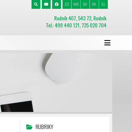
ZŠ
MŠ
ŠD
ŠK
ŠJ
Rudník 407, 543 72, Rudník
Tel.: 499 440 121, 725 020 704
RUBRIKY