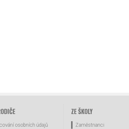
RODIČE
ZE ŠKOLY
cování osobních údajů
Zaměstnanci