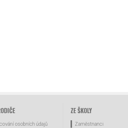
RODIČE
ZE ŠKOLY
cování osobních údajů
Zaměstnanci