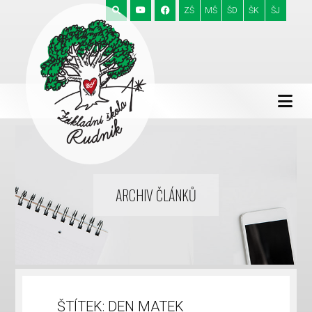
ZŠ
MŠ
ŠD
ŠK
ŠJ
ARCHIV ČLÁNKŮ
ŠTÍTEK:
DEN MATEK