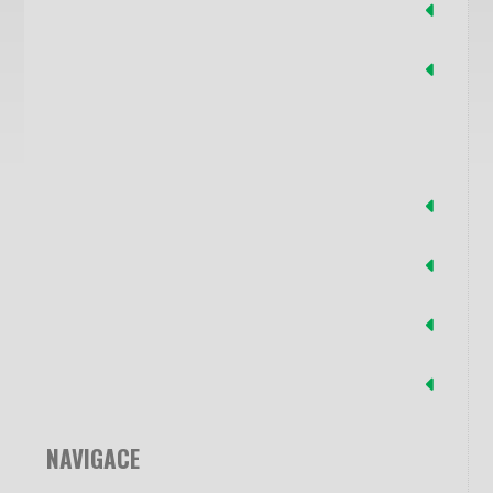
Školní družina
Školní klub
ČLÁNKY
Školní družina o prázdninách
Škola, kde děti rostou
Družinový tábor
Hledání pokladu
NAVIGACE