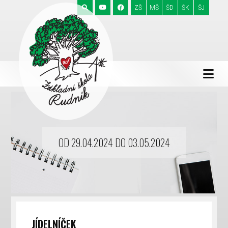
ZŠ
MŠ
ŠD
ŠK
ŠJ
OD 29.04.2024 DO 03.05.2024
JÍDELNÍČEK