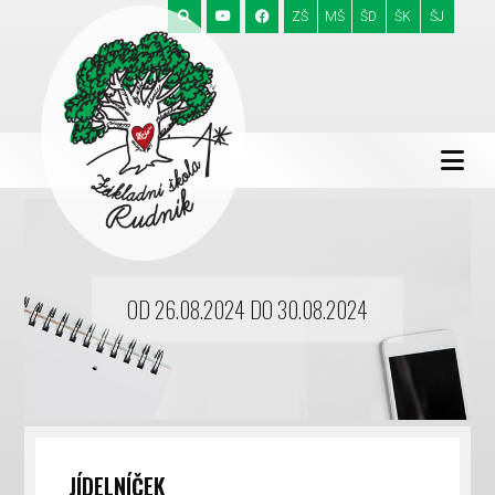
ZŠ
MŠ
ŠD
ŠK
ŠJ
OD 26.08.2024 DO 30.08.2024
JÍDELNÍČEK