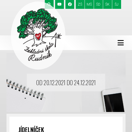
ZŠ
MŠ
ŠD
ŠK
ŠJ
OD 20.12.2021 DO 24.12.2021
JÍDELNÍČEK