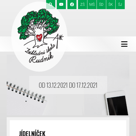
ZŠ
MŠ
ŠD
ŠK
ŠJ
OD 13.12.2021 DO 17.12.2021
JÍDELNÍČEK