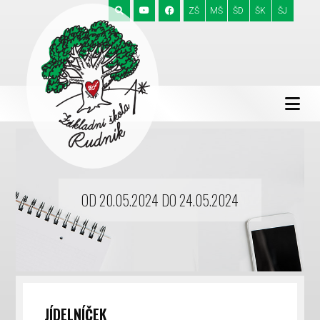
ZŠ
MŠ
ŠD
ŠK
ŠJ
OD 20.05.2024 DO 24.05.2024
JÍDELNÍČEK