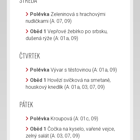
STŘEDA
Polévka
Zeleninová s hrachovými
nudličkami (A: 07, 09)
Oběd 1
Vepřové žebírko po srbsku,
dušená rýže (A: 01a, 09)
ČTVRTEK
Polévka
Vývar s těstovinou (A: 01a, 09)
Oběd 1
Hovězí svíčková na smetaně,
houskový knedlík (A: 01a, 03, 07, 09)
PÁTEK
Polévka
Kroupová (A: 01c, 09)
Oběd 1
Čočka na kyselo, vařené vejce,
zelný salát (A: 03, 07, 09)