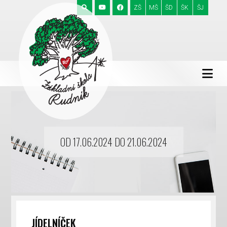
ZŠ
MŠ
ŠD
ŠK
ŠJ
OD 17.06.2024 DO 21.06.2024
JÍDELNÍČEK