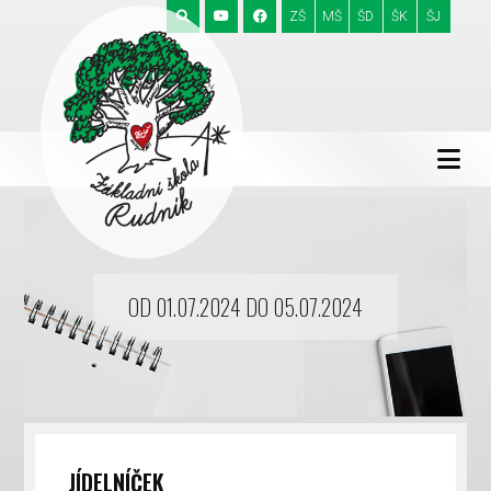
ZŠ
MŠ
ŠD
ŠK
ŠJ
OD 01.07.2024 DO 05.07.2024
JÍDELNÍČEK