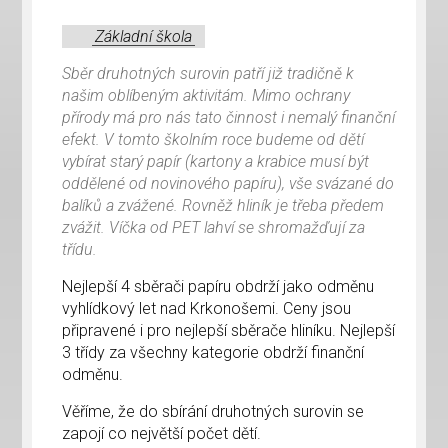
Základní škola
Sběr druhotných surovin patří již tradičně k
našim oblíbeným aktivitám. Mimo ochrany
přírody má pro nás tato činnost i nemalý finanční
efekt. V tomto školním roce budeme od dětí
vybírat starý papír (kartony a krabice musí být
oddělené od novinového papíru), vše svázané do
balíků a zvážené. Rovněž hliník je třeba předem
zvážit. Víčka od PET lahví se shromažďují za
třídu.
Nejlepší 4 sběrači papíru obdrží jako odměnu
vyhlídkový let nad Krkonošemi. Ceny jsou
připravené i pro nejlepší sběrače hliníku. Nejlepší
3 třídy za všechny kategorie obdrží finanční
odměnu.
Věříme, že do sbírání druhotných surovin se
zapojí co největší počet dětí.