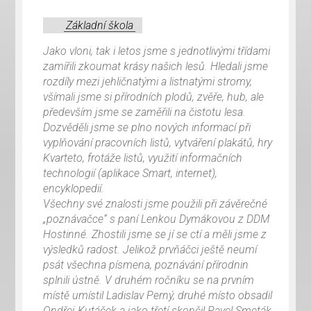
Základní škola
Jako vloni, tak i letos jsme s jednotlivými třídami
zamířili zkoumat krásy našich lesů. Hledali jsme
rozdíly mezi jehličnatými a listnatými stromy,
všímali jsme si přírodních plodů, zvěře, hub, ale
především jsme se zaměřili na čistotu lesa.
Dozvěděli jsme se plno nových informací při
vyplňování pracovních listů, vytváření plakátů, hry
Kvarteto, frotáže listů, využití informačních
technologií (aplikace Smart, internet),
encyklopedií.
Všechny své znalosti jsme použili při závěrečné
„poznávačce“ s paní Lenkou Dymákovou z DDM
Hostinné. Zhostili jsme se jí se ctí a měli jsme z
výsledků radost. Jelikož prvňáčci ještě neumí
psát všechna písmena, poznávání přírodnin
splnili ústně. V druhém ročníku se na prvním
místě umístil Ladislav Perný, druhé místo obsadil
Ondřej Kutáček a jako třetí skončil Pavel Smeták.