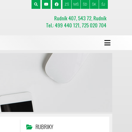
ZŠ
MŠ
ŠD
ŠK
ŠJ
Rudník 407, 543 72, Rudník
Tel.: 499 440 121, 725 020 704
RUBRIKY