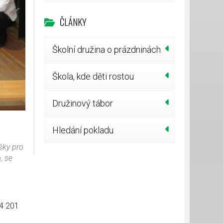
ČLÁNKY
Školní družina o prázdninách
Škola, kde děti rostou
Družinový tábor
Hledání pokladu
šky pro
, se
24 201