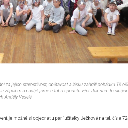
za jejich starostlivost, obětavost a lásku zahráli pohádku Tři oří
 se zápalem a naučili jsme u toho spoustu věcí. Jak nám to slušelo
ch Anděly Veselé.
í, je možné si objednat u paní učitelky Ježkové na tel. čísle 7