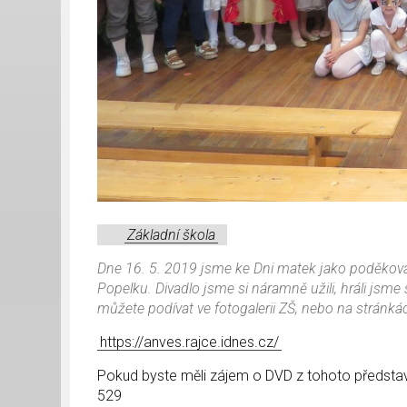
Základní škola
Dne 16. 5. 2019 jsme ke Dni matek jako poděkování 
Popelku. Divadlo jsme si náramně užili, hráli jsme
můžete podívat ve fotogalerii ZŠ, nebo na stránká
https://anves.rajce.idnes.cz/
Pokud byste měli zájem o DVD z tohoto představen
529