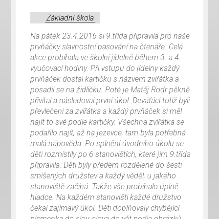
Základní škola
Na pátek 23.4.2016 si 9.třída připravila pro naše
prvňáčky slavnostní pasování na čtenáře. Celá
akce probíhala ve školní jídelně během 3. a 4.
vyučovací hodiny. Při vstupu do jídelny každý
prvňáček dostal kartičku s názvem zvířátka a
posadil se na židličku. Poté je Matěj Rodr pěkně
přivítal a následoval první úkol. Deváťáci totiž byli
převlečeni za zvířátka a každý prvňáček si měl
najít to své podle kartičky. Všechna zvířátka se
podařilo najít, až na jezevce, tam byla potřebná
malá nápověda. Po splnění úvodního úkolu se
děti rozmístily po 6 stanovištích, které jim 9.třída
připravila. Děti byly předem rozdělené do šesti
smíšených družstev a každý věděl, u jakého
stanoviště začíná. Takže vše probíhalo úplně
hladce. Na každém stanovišti každé družstvo
čekal zajímavý úkol. Děti doplňovaly chybějící
písmenka do slov, slova do vět podle obrázků,