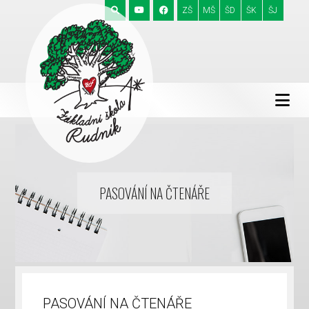
ZŠ
MŠ
ŠD
ŠK
ŠJ
PASOVÁNÍ NA ČTENÁŘE
PASOVÁNÍ NA ČTENÁŘE