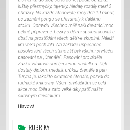
luštily přesmyčky, tajenky, hledaly rozdíly mezi 2
obrázky. Na každé stanoviště měly děti 10 minut,
po zaznění gongu se přesunuly k dalšímu
stolku. Opravdu všechno měli naši deváťáci moc
pěkně připravené, hezky s dětmi spolupracovali a
dbali na prostřídání všech dětí ve skupině. Náleží
jim velká pochvala. Na základě úspěšného
absolvování všech stanovišť byli všichni prvňáčci
pasováni na „Čtenáře“. Pasování prováděla
Zuzka Viťuková obří červenou pastelkou. Děti
dostaly diplom, medaili, průkaz čtenáře a pan
Turyna je, jakožto skutečné čtenáře, pozval do
rudnické knihovny. Všem prvňáčkům se celá
akce moc líbila a zato velké díky patří našim
šikovným deváťákům.
Hlavová
RUBRIKY