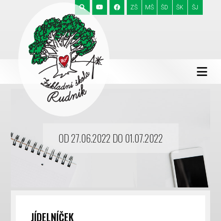
ZŠ
MŠ
ŠD
ŠK
ŠJ
OD 27.06.2022 DO 01.07.2022
JÍDELNÍČEK