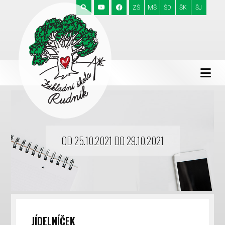
ZŠ
MŠ
ŠD
ŠK
ŠJ
OD 25.10.2021 DO 29.10.2021
JÍDELNÍČEK