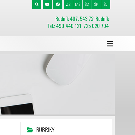
ZŠ
MŠ
ŠD
ŠK
ŠJ
Rudník 407, 543 72, Rudník
Tel.: 499 440 121, 725 020 704
RUBRIKY