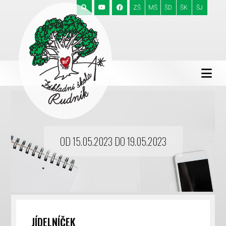
ZŠ
MŠ
ŠD
ŠK
ŠJ
OD 15.05.2023 DO 19.05.2023
JÍDELNÍČEK