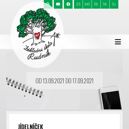
ZŠ
MŠ
ŠD
ŠK
ŠJ
OD 13.09.2021 DO 17.09.2021
JÍDELNÍČEK