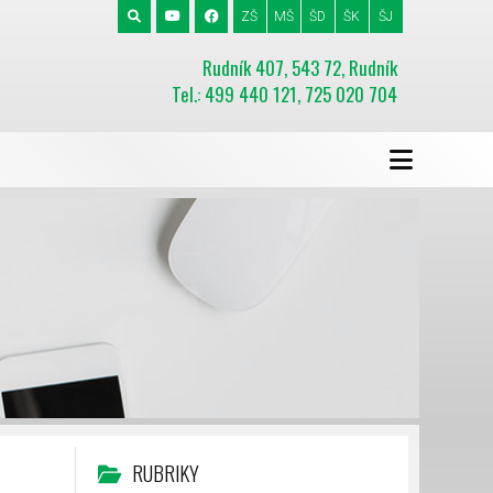
ZŠ
MŠ
ŠD
ŠK
ŠJ
Rudník 407, 543 72, Rudník
Tel.: 499 440 121, 725 020 704
RUBRIKY