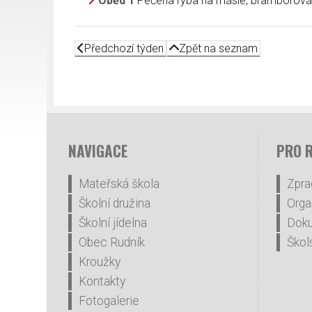
Oběd 1
Pečená ryba na másle, bramborová 
Předchozí týden
Zpět na seznam
NAVIGACE
PRO 
Mateřská škola
Zpra
Školní družina
Orga
Školní jídelna
Dok
Obec Rudník
Škol
Kroužky
Kontakty
Fotogalerie