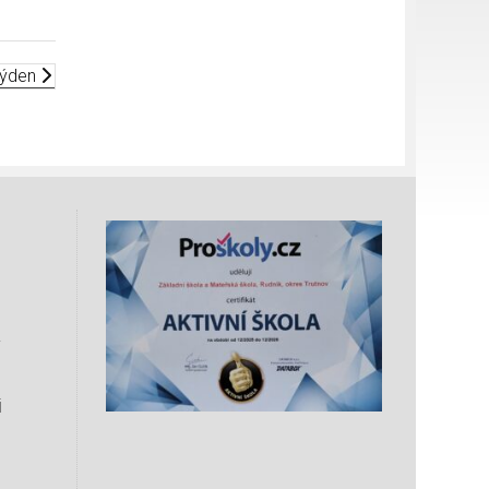
 týden
i