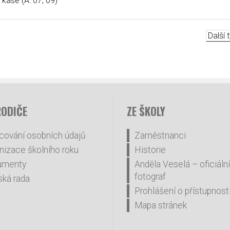
kaše (A: 07, 09)
Další
RODIČE
ZE ŠKOLY
cování osobních údajů
Zaměstnanci
nizace školního roku
Historie
umenty
Anděla Veselá – oficiální
fotograf
ská rada
Prohlášení o přístupnost
Mapa stránek