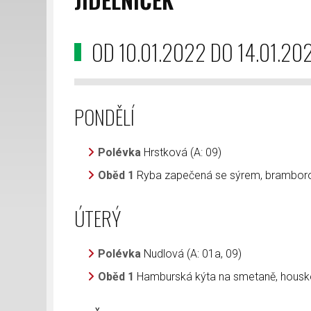
OD 10.01.2022 DO 14.01.20
PONDĚLÍ
Polévka
Hrstková (A: 09)
Oběd 1
Ryba zapečená se sýrem, bramborov
ÚTERÝ
Polévka
Nudlová (A: 01a, 09)
Oběd 1
Hamburská kýta na smetaně, houskový