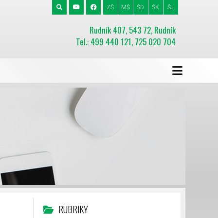
ZŠ
MŠ
ŠD
ŠK
ŠJ
Rudník 407, 543 72, Rudník
Tel.: 499 440 121, 725 020 704
RUBRIKY