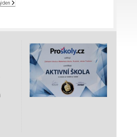
 týden
i