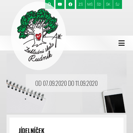
ZŠ
MŠ
ŠD
ŠK
ŠJ
OD 07.09.2020 DO 11.09.2020
JÍDELNÍČEK