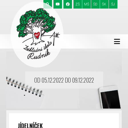
ZŠ
MŠ
ŠD
ŠK
ŠJ
OD 05.12.2022 DO 09.12.2022
JÍDELNÍČEK