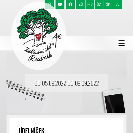
ZŠ
MŠ
ŠD
ŠK
ŠJ
OD 05.09.2022 DO 09.09.2022
JÍDELNÍČEK