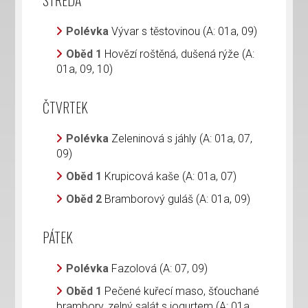
STŘEDA
Polévka
Vývar s těstovinou (A: 01a, 09)
Oběd 1
Hovězí roštěná, dušená rýže (A:
01a, 09, 10)
ČTVRTEK
Polévka
Zeleninová s jáhly (A: 01a, 07,
09)
Oběd 1
Krupicová kaše (A: 01a, 07)
Oběd 2
Bramborový guláš (A: 01a, 09)
PÁTEK
Polévka
Fazolová (A: 07, 09)
Oběd 1
Pečené kuřecí maso, šťouchané
brambory, zelný salát s jogurtem (A: 01a,