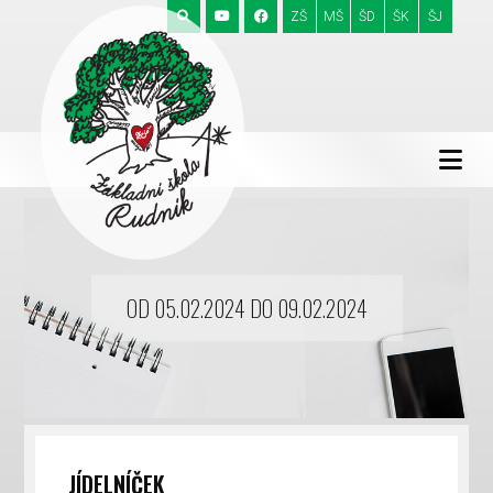
ZŠ
MŠ
ŠD
ŠK
ŠJ
OD 05.02.2024 DO 09.02.2024
JÍDELNÍČEK