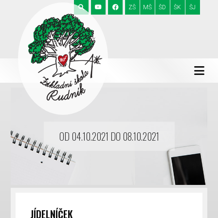
ZŠ
MŠ
ŠD
ŠK
ŠJ
OD 04.10.2021 DO 08.10.2021
JÍDELNÍČEK