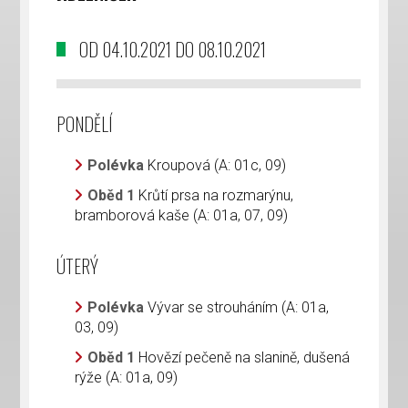
OD 04.10.2021 DO 08.10.2021
PONDĚLÍ
Polévka
Kroupová (A: 01c, 09)
Oběd 1
Krůtí prsa na rozmarýnu,
bramborová kaše (A: 01a, 07, 09)
ÚTERÝ
Polévka
Vývar se strouháním (A: 01a,
03, 09)
Oběd 1
Hovězí pečeně na slanině, dušená
rýže (A: 01a, 09)