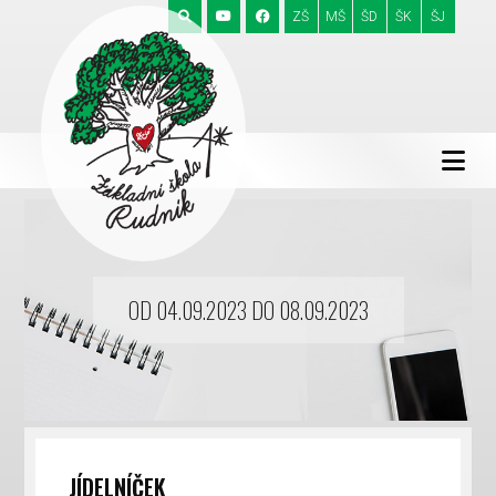
ZŠ
MŠ
ŠD
ŠK
ŠJ
OD 04.09.2023 DO 08.09.2023
JÍDELNÍČEK