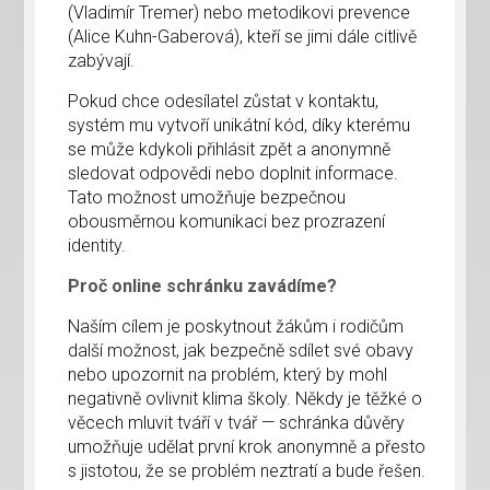
(Vladimír Tremer) nebo metodikovi prevence
(Alice Kuhn-Gaberová), kteří se jimi dále citlivě
zabývají.
Pokud chce odesílatel zůstat v kontaktu,
systém mu vytvoří unikátní kód, díky kterému
se může kdykoli přihlásit zpět a anonymně
sledovat odpovědi nebo doplnit informace.
Tato možnost umožňuje bezpečnou
obousměrnou komunikaci bez prozrazení
identity.
Proč online schránku zavádíme?
Naším cílem je poskytnout žákům i rodičům
další možnost, jak bezpečně sdílet své obavy
nebo upozornit na problém, který by mohl
negativně ovlivnit klima školy. Někdy je těžké o
věcech mluvit tváří v tvář — schránka důvěry
umožňuje udělat první krok anonymně a přesto
s jistotou, že se problém neztratí a bude řešen.