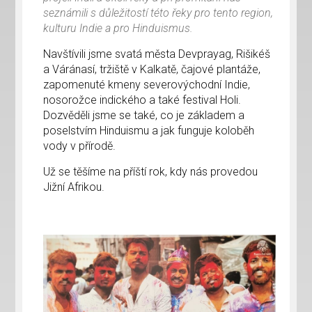
seznámili s důležitostí této řeky pro tento region,
kulturu Indie a pro Hinduismus.
Navštívili jsme svatá města Devprayag, Rišikéš
a Váránasí, tržiště v Kalkatě, čajové plantáže,
zapomenuté kmeny severovýchodní Indie,
nosorožce indického a také festival Holi.
Dozvěděli jsme se také, co je základem a
poselstvím Hinduismu a jak funguje koloběh
vody v přírodě.
Už se těšíme na příští rok, kdy nás provedou
Jižní Afrikou.