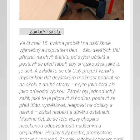
Základní škola
Ve čtvrtek 15. května proběhl na naší škole
výjimečný a inspirativní den – žáci devátých tříd
převzali na chvíli štafetu od svých učitelů a
postavili se před tabuli, aby si vyzkoušeli, jaké to
je učit. A zvládli to se ctí! Celý projekt vznikl s
myšlenkou dát deváťákům možnost podívat se
na školu z druhé strany – nejen jako žáci, ale
jako průvodci výukou. Záměr byl jednoduchý:
zažít, jaké to je připravit si hodinu, postavit se
před třídu, vysvětlovat, reagovat na dotazy, a
hlavně – získat respekt a důvěru ostatních.
Musíme říct, že se této výzvy chopili s
nečekanou odpovědností, nadšením a
originalitou. Hodiny byly pestré, promyšlené,
zábavné i poučné. Za celý učitelský sbor jim patří