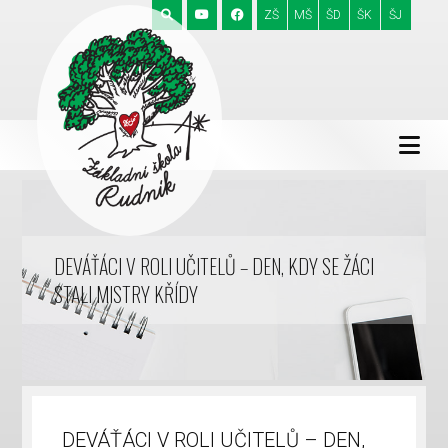
ZŠ
MŠ
ŠD
ŠK
ŠJ
DEVÁŤÁCI V ROLI UČITELŮ – DEN, KDY SE ŽÁCI
STALI MISTRY KŘÍDY
DEVÁŤÁCI V ROLI UČITELŮ – DEN,