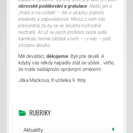
obrovské poděkování a gratulace
. Nešlo jen o
„hraní si na učitele“ – šlo o ukázku zralosti,
kreativity a odpovědnosti. Mnozí z nich nás
přesvědčili, že by se ve školství rozhodně
neztratili. Ať už se jejich profesní cesta vydá
kamkoliv, tenhle zážitek v nich – i v nás – jistě
zůstane dlouho.
Milí deváťáci,
děkujeme
. Byli jste skvělí. A
kdyby vás někdy napadlo stát se učiteli… věřte,
že máte našlápnuto správným směrem!
Jitka Mačková, tř.učitelka 9. třídy
RUBRIKY
Aktuality