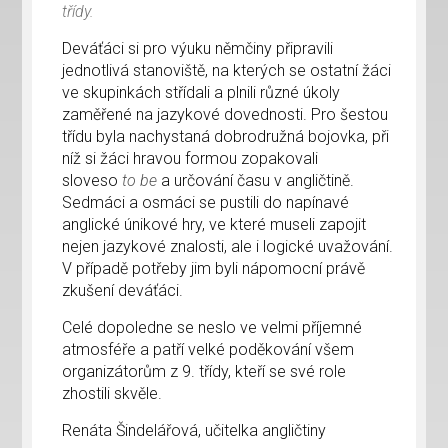
třídy.
Deváťáci si pro výuku němčiny připravili
jednotlivá stanoviště, na kterých se ostatní žáci
ve skupinkách střídali a plnili různé úkoly
zaměřené na jazykové dovednosti. Pro šestou
třídu byla nachystaná dobrodružná bojovka, při
níž si žáci hravou formou zopakovali
sloveso
to be
a určování času v angličtině.
Sedmáci a osmáci se pustili do napínavé
anglické únikové hry, ve které museli zapojit
nejen jazykové znalosti, ale i logické uvažování.
V případě potřeby jim byli nápomocní právě
zkušení deváťáci.
Celé dopoledne se neslo ve velmi příjemné
atmosféře a patří velké poděkování všem
organizátorům z 9. třídy, kteří se své role
zhostili skvěle.
Renáta Šindelářová, učitelka angličtiny