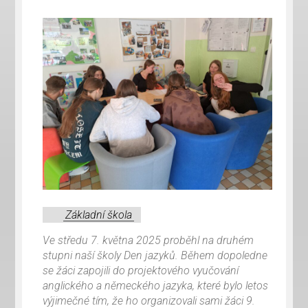
Základní škola
Ve středu 7. května 2025 proběhl na druhém
stupni naší školy Den jazyků. Během dopoledne
se žáci zapojili do projektového vyučování
anglického a německého jazyka, které bylo letos
výjimečné tím, že ho organizovali sami žáci 9.