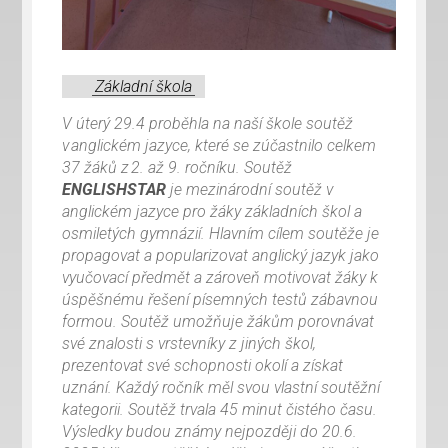
Základní škola
V úterý 29.4 proběhla na naší škole soutěž
v anglickém jazyce, které se zúčastnilo celkem
37 žáků z 2. až 9. ročníku. Soutěž
ENGLISHSTAR
je mezinárodní soutěž v
anglickém jazyce pro žáky základních škol a
osmiletých gymnázií. Hlavním cílem soutěže je
propagovat a popularizovat anglický jazyk jako
vyučovací předmět a zároveň motivovat žáky k
úspěšnému řešení písemných testů zábavnou
formou. Soutěž umožňuje žákům porovnávat
své znalosti s vrstevníky z jiných škol,
prezentovat své schopnosti okolí a získat
uznání. Každý ročník měl svou vlastní soutěžní
kategorii. Soutěž trvala 45 minut čistého času.
Výsledky budou známy nejpozději do 20.6.