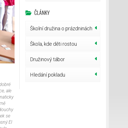
ČLÁNKY
Školní družina o prázdninách
Škola, kde děti rostou
Družinový tábor
Hledání pokladu
 dobré
e, ale
maticky
jmě
adouchy
dek se
sný El