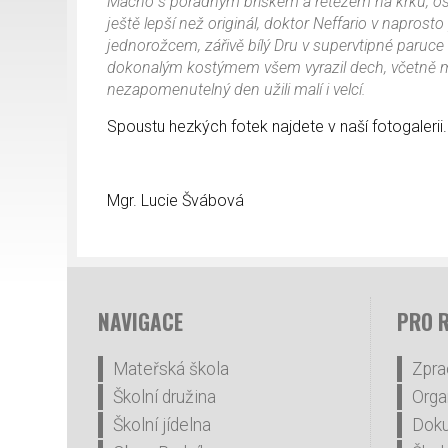
Macho s pořádným bříškem a řetězem na krku, osln
ještě lepší než originál, doktor Neffario v napros
jednorožcem, zářivě bílý Dru v supervtipné paruce 
dokonalým kostýmem všem vyrazil dech, včetně mě. 
nezapomenutelný den užili malí i velcí.
Spoustu hezkých fotek najdete v naší fotogalerii.
Mgr. Lucie Švábová
NAVIGACE
PRO 
Mateřská škola
Zpra
Školní družina
Orga
Školní jídelna
Dok