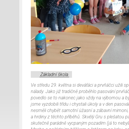
Základní škola
Ve středu 29. května si deváťáci a prvňáčci užili s
nálady. Jako již tradičně proběhlo pasování prvňáč
povedlo se to nakonec jako vždy na výbornou a byl
jsme vyzdobili třídu i chystali úkoly a v den pas
nesměli chybět samotní úžasní a zábavní mimoni, žlu
a hrdiny z těchto příběhů. Skvělý Gru s plešatou 
skutečně parádně vycpaným pozadím (já to nebyl