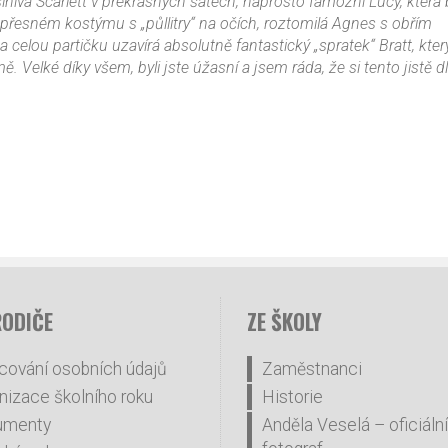
ivá Scarlett v překrásných šatech, naprosto famózní Lucy, která 
to přesném kostýmu s „půllitry“ na očích, roztomilá Agnes s obřím
a celou partičku uzavírá absolutně fantastický „spratek“ Bratt, kte
Velké díky všem, byli jste úžasní a jsem ráda, že si tento jistě 
RODIČE
ZE ŠKOLY
cování osobních údajů
Zaměstnanci
nizace školního roku
Historie
umenty
Anděla Veselá – oficiální