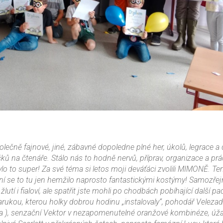
polečně fajnové, jiné, zábavné dopoledne plné her, úkolů, legrace a
ků na čtenáře. Stálo nás to hodně nervů, příprav, organizace a prác
o to super! Za své téma si letos moji deváťáci zvolili MIMONĚ. Te
ování se to tu jen hemžilo naprosto fantastickými kostýmy! Samozře
tí i fialoví, ale spatřit jste mohli po chodbách pobíhající další p
parukou, kterou holky dobrou hodinu „instalovaly“, pohodář Veleza
a ), senzační Vektor v nezapomenutelné oranžové kombinéze, úža