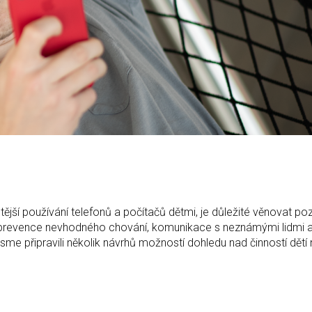
tější používání telefonů a počítačů dětmi, je důležité věnovat po
em prevence nevhodného chování, komunikace s neznámými lidmi 
me připravili několik návrhů možností dohledu nad činností dětí 