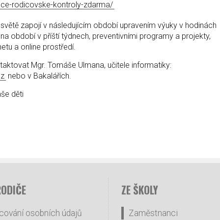
kace-rodicovske-kontroly-zdarma/
 světě zapojí v následujícím období upravením výuky v hodinách
 na období v příští týdnech, preventivními programy a projekty,
tu a online prostředí.
taktovat Mgr. Tomáše Ulmana, učitele informatiky:
cz
nebo v Bakalářích.
še děti
RODIČE
ZE ŠKOLY
cování osobních údajů
Zaměstnanci