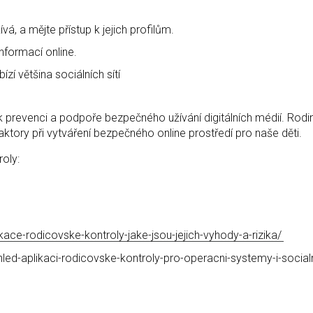
ívá, a mějte přístup k jejich profilům.
informací online.
zí většina sociálních sítí
t k prevenci a podpoře bezpečného užívání digitálních médií. Rodi
tory při vytváření bezpečného online prostředí pro naše děti.
oly:
ikace-rodicovske-kontroly-jake-jsou-jejich-vyhody-a-rizika/
hled-aplikaci-rodicovske-kontroly-pro-operacni-systemy-i-socialn