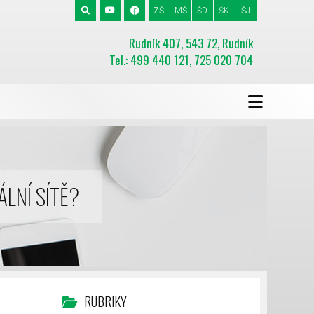
ZŠ
MŠ
ŠD
ŠK
ŠJ
Rudník 407, 543 72, Rudník
Tel.: 499 440 121, 725 020 704
ÁLNÍ SÍTĚ?
RUBRIKY
Í