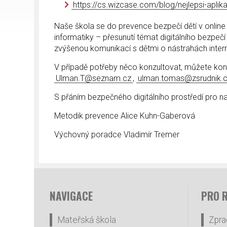
https://cs.wizcase.com/blog/nejlepsi-apli
Naše škola se do prevence bezpečí dětí v online
informatiky – přesunutí témat digitálního bezpečí
zvýšenou komunikací s dětmi o nástrahách interne
V případě potřeby něco konzultovat, můžete kon
Ulman.T@seznam.cz
,
ulman.tomas@zsrudnik.
S přáním bezpečného digitálního prostředí pro na
Metodik prevence Alice Kuhn-Gaberová
Výchovný poradce Vladimír Tremer
NAVIGACE
PRO 
Mateřská škola
Zpra