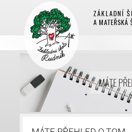
ZÁKLADNÍ Š
A MATEŘSKÁ 
MÁTE PŘEH
MÁTE PŘEHLED O TOM, J