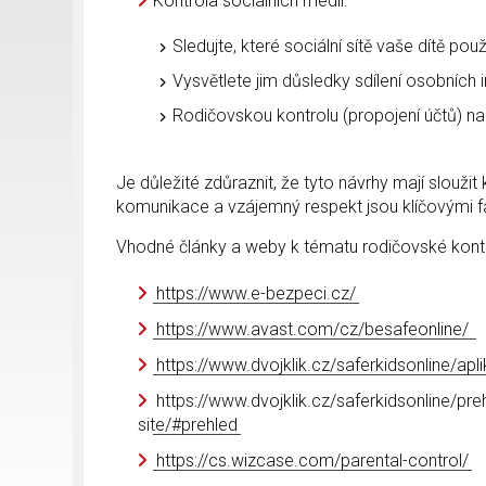
Kontrola sociálních médií:
Sledujte, které sociální sítě vaše dítě použ
Vysvětlete jim důsledky sdílení osobních 
Rodičovskou kontrolu (propojení účtů) nabí
Je důležité zdůraznit, že tyto návrhy mají slouži
komunikace a vzájemný respekt jsou klíčovými fak
Vhodné články a weby k tématu rodičovské kontr
https://www.e-bezpeci.cz/
https://www.avast.com/cz/besafeonline/
https://www.dvojklik.cz/saferkidsonline/apl
https://www.dvojklik.cz/saferkidsonline/pre
site/#prehled
https://cs.wizcase.com/parental-control/