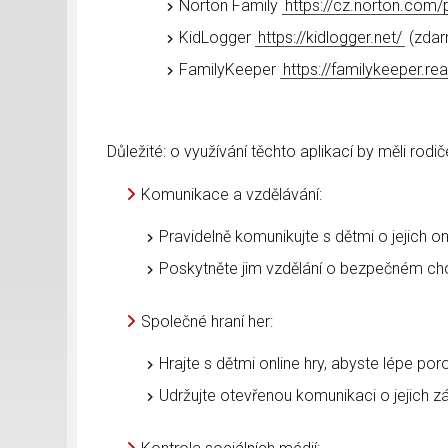
Norton Family
https://cz.norton.com/
KidLogger
https://kidlogger.net/
(zda
FamilyKeeper
https://familykeeper.r
Důležité: o využívání těchto aplikací by měli rodič
Komunikace a vzdělávání:
Pravidelně komunikujte s dětmi o jejich onl
Poskytněte jim vzdělání o bezpečném cho
Společné hraní her:
Hrajte s dětmi online hry, abyste lépe poro
Udržujte otevřenou komunikaci o jejich záž