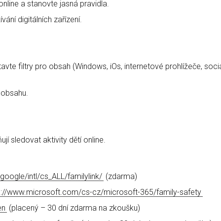
nline a stanovte jasná pravidla.
ní digitálních zařízení.
avte filtry pro obsah (Windows, iOs, internetové prohlížeče, sociá
 obsahu.
í sledovat aktivity dětí online.
s.google/intl/cs_ALL/familylink/
(zdarma)
s://www.microsoft.com/cs-cz/microsoft-365/family-safety
en
(placený – 30 dní zdarma na zkoušku)