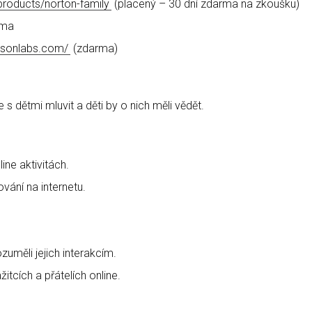
products/norton-family
(placený – 30 dní zdarma na zkoušku)
rma
easonlabs.com/
(zdarma)
e s dětmi mluvit a děti by o nich měli vědět.
ine aktivitách.
vání na internetu.
zuměli jejich interakcím.
itcích a přátelích online.