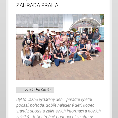
ZAHRADA PRAHA
Základní škola
Byl to vážně vydařený den… parádní výletní
počasí, pohoda, dobře naladěné děti, kopec
srandy, spousta zajímavých informací a nových
zážitků… tolik stručné hodnocení ze strany