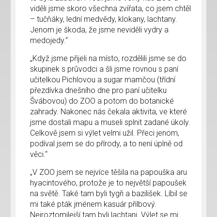
viděli jsme skoro všechna zvířata, co jsem chtěl
– tučňáky, lední medvědy, klokany, lachtany.
Jenom je škoda, že jsme neviděli vydry a
medojedy.“
„Když jsme přijeli na místo, rozdělili jsme se do
skupinek s průvodci a šli jsme rovnou s paní
učitelkou Pichlovou a sugar mamčou (třídní
přezdívka dnešního dne pro paní učitelku
Švábovou) do ZOO a potom do botanické
zahrady. Nakonec nás čekala aktivita, ve které
jsme dostali mapu a museli splnit zadané úkoly.
Celkově jsem si výlet velmi užil. Přeci jenom,
podíval jsem se do přírody, a to není úplně od
věci.“
„V ZOO jsem se nejvíce těšila na papouška aru
hyacintového, protože je to největší papoušek
na světě. Také tam byli tygři a bazilišek. Líbil se
mi také pták jménem kasuár přilbový.
Nejroztomilejší tam byli lachtani. Výlet se mi