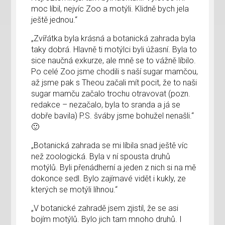
moc líbil, nejvíc Zoo a motýli. Klidně bych jela
ještě jednou.“
„Zvířátka byla krásná a botanická zahrada byla
taky dobrá. Hlavně ti motýlci byli úžasní. Byla to
sice naučná exkurze, ale mně se to vážně líbilo.
Po celé Zoo jsme chodili s naší sugar mamčou,
až jsme pak s Theou začali mít pocit, že to naši
sugar mamču začalo trochu otravovat (pozn.
redakce – nezačalo, byla to sranda a já se
dobře bavila) P.S. šváby jsme bohužel nenašli.“
🙂
„Botanická zahrada se mi líbila snad ještě víc
než zoologická. Byla v ní spousta druhů
motýlů. Byli přenádherní a jeden z nich si na mě
dokonce sedl. Bylo zajímavé vidět i kukly, ze
kterých se motýli líhnou.“
„V botanické zahradě jsem zjistil, že se asi
bojím motýlů. Bylo jich tam mnoho druhů. I