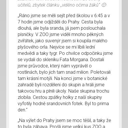
učitelů, zbytek článku „viděno očima žáků“ 🙂
„Ráno jsme se měli sejít před školou v 6:45 a v
7 hodin jsme odjížděli do Prahy. Cesta byla
dlouhá, ale byla sranda, já jsem poslouchala
písničky. V ZOO jsme viděli mnoho pěkných
zvířátek, jako suvenýr jsem si koupila malého
plyšového orla. Nejvíce se mi líbili lední
medvědi a taky tygr. Po chvilce odpočinku jsme
se vydali do skleníku Fata Morgana. Dostali
jsme průvodce, který nám vyprávěl o
rostlinách, bylo jich tam snad milion. Poletovali
tam krásní motýli. Na konci jsme v botanické
zahradě byli rozděleni do skupin a hráli jsme
takovou hru a plnili úkoly. Naše skupina trochu
zlobila. Cestou zpátky holky z naší skupiny
vyfotily hodně srandovních fotek. Byl to prima
den.“
„Na výlet do Prahy jsem se moc těšil, a taky že
to byla zábava. Prošli jsme velký kus ZOO a