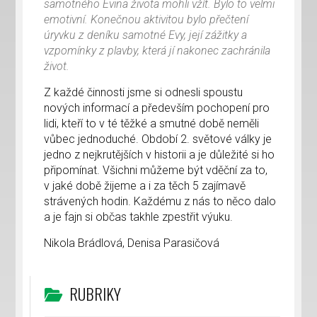
samotného Evina života mohli vžít. Bylo to velmi
emotivní. Konečnou aktivitou bylo přečtení
úryvku z deníku samotné Evy, její zážitky a
vzpomínky z plavby, která jí nakonec zachránila
život.
Z každé činnosti jsme si odnesli spoustu
nových informací a především pochopení pro
lidi, kteří to v té těžké a smutné době neměli
vůbec jednoduché. Období 2. světové války je
jedno z nejkrutějších v historii a je důležité si ho
připomínat. Všichni můžeme být vděční za to,
v jaké době žijeme a i za těch 5 zajímavě
strávených hodin. Každému z nás to něco dalo
a je fajn si občas takhle zpestřit výuku.
Nikola Brádlová, Denisa Parasičová
RUBRIKY