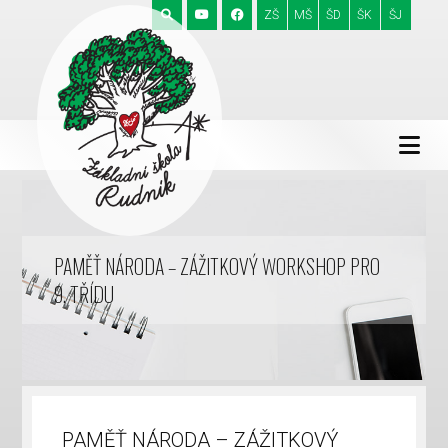
ZŠ
MŠ
ŠD
ŠK
ŠJ
PAMĚŤ NÁRODA – ZÁŽITKOVÝ WORKSHOP PRO
9. TŘÍDU
PAMĚŤ NÁRODA – ZÁŽITKOVÝ