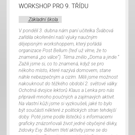
WORKSHOP PRO 9. TŘÍDU
Základní škola
V pondělí 3. dubna nám paní učitelka Švábová
zařídila okořenění naší výuky naučným
dějepisným workshoppem, který pořádá
organizace Post Bellum (teď už víme, že to
znamená „po válce“). Téma znělo „Doma a jinde.“
Zažili jsme si, co to znamená, když se pro
někoho místo, které nazývá domovem, stane
náhle nebezpečným a cizím. Měli jsme možnost
nakouknout do těžkého období 2. světové války.
Ochotná dvojice lektorů Klaus a Lenka pro nás
připravili mnoho poučných a zajímavých aktivit.
Na vlastní kůži jsme si vyzkoušeli, jaké to bylo
být součástí některé z politických stran tehdejší
doby. Poté jsme podle lístečků s informacemi
graficky znázorňovali život jedné obyčejné dívky,
židovky Evy. Během třetí aktivity jsme se do