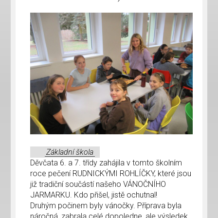
Základní škola
Děvčata 6. a 7. třídy zahájila v tomto školním
roce pečení RUDNICKÝMI ROHLÍČKY, které jsou
již tradiční součástí našeho VÁNOČNÍHO
JARMARKU. Kdo přišel, jistě ochutnal!
Druhým počinem byly vánočky. Příprava byla
náročná, zabrala celé dopoledne, ale výsledek