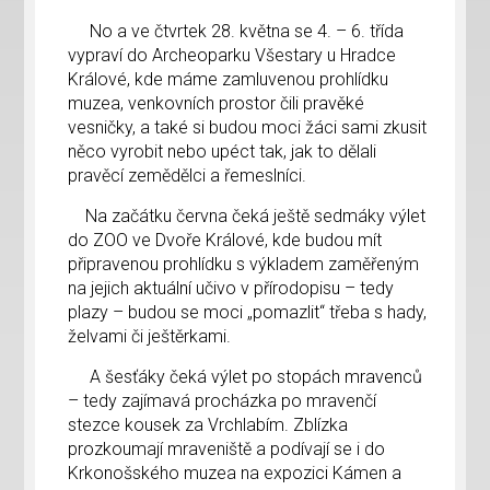
No a ve čtvrtek 28. května se 4. – 6. třída
vypraví do Archeoparku Všestary u Hradce
Králové, kde máme zamluvenou prohlídku
muzea, venkovních prostor čili pravěké
vesničky, a také si budou moci žáci sami zkusit
něco vyrobit nebo upéct tak, jak to dělali
pravěcí zemědělci a řemeslníci.
Na začátku června čeká ještě sedmáky výlet
do ZOO ve Dvoře Králové, kde budou mít
připravenou prohlídku s výkladem zaměřeným
na jejich aktuální učivo v přírodopisu – tedy
plazy – budou se moci „pomazlit“ třeba s hady,
želvami či ještěrkami.
A šesťáky čeká výlet po stopách mravenců
– tedy zajímavá procházka po mravenčí
stezce kousek za Vrchlabím. Zblízka
prozkoumají mraveniště a podívají se i do
Krkonošského muzea na expozici Kámen a