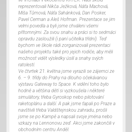
reprezentovali Nikča Ježková, Náťa Machová,
Míša Tůmová, Náťa Sahánková, Dan Posker,
Pavel Cerman a Aleš Hofman. Prezentace se jim
velmi povedla a byli jsme chváleni všemi
přítomnými. Za svou snahu a práci si to sedmáci
opravdu zasloužili (i paní učitelka třídní). Teď
bychom ve škole rádi zorganizovali prezentaci
našeho projektu také pro jejich rodiče, aby měli
možnost vidět výsledky úsilí a snahy svých
ratolestí.
Ve čtvrtek 21. května jsme vyrazili se zájemci ze
6. – 9. třídy do Prahy na dlouho očekávanou
výstavu Gateway to Space. K vidění toho bylo
hodně a většina dětí si vyzkoušela i některé
simulátory, třeba Gyroskop nebo pilotování
raketoplánu a další. A pak jsme ťapali po Praze a
navštívili třeba Valdštejnskou zahradu, prošli
jsme se po Kampě a napsali svoje jména nebo
vzkazy na Lennonovu zeď. Akci jsme zakončili v
obchodním centru Anděl.