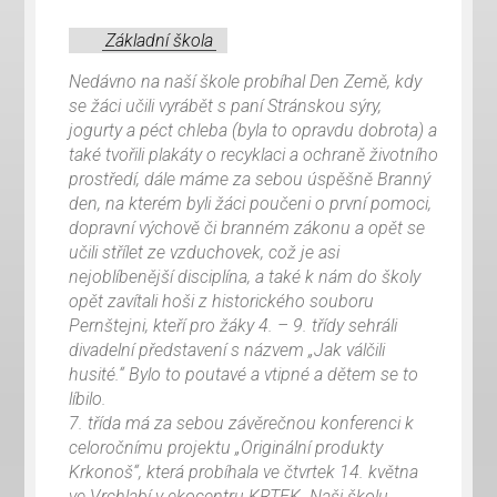
Základní škola
Nedávno na naší škole probíhal Den Země, kdy
se žáci učili vyrábět s paní Stránskou sýry,
jogurty a péct chleba (byla to opravdu dobrota) a
také tvořili plakáty o recyklaci a ochraně životního
prostředí, dále máme za sebou úspěšně Branný
den, na kterém byli žáci poučeni o první pomoci,
dopravní výchově či branném zákonu a opět se
učili střílet ze vzduchovek, což je asi
nejoblíbenější disciplína, a také k nám do školy
opět zavítali hoši z historického souboru
Pernštejni, kteří pro žáky 4. – 9. třídy sehráli
divadelní představení s názvem „Jak válčili
husité.“ Bylo to poutavé a vtipné a dětem se to
líbilo.
7. třída má za sebou závěrečnou konferenci k
celoročnímu projektu „Originální produkty
Krkonoš“, která probíhala ve čtvrtek 14. května
ve Vrchlabí v ekocentru KRTEK. Naši školu