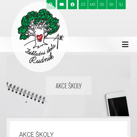
ZŠ
MŠ
ŠD
ŠK
ŠJ
AKCE ŠKOLY
AKCE ŠKOLY