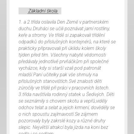
Základní škola
1. a 2.třída oslavila Den Země v partnerském
duchu.Druháci se učili poznávat jarní rostliny,
keře a stromy. Ve třídě si zapakovali třídění
odpadků do příslušných kontejnérů, na které se
prakticky připravovali při úklidu kolem školy
týden před tím. Všechny nabyté vědomosti
předávaly jednotlivě prvňáčkům při společné
vycházce, kdy si starší vzali pod patronát
mladší.Paní učitelky pak vše shrnuly na
příslušných stanovištích.Své znalosti děti
zúročily ve třídě při práci v pracovních listech.
3.třída navštívila rodinný statek u Šedivých. Děti
se seznámily s chovem skotu a vepřů,viděly
odchov telat a selat a jejich krmení, dověděly se
o nich spoustu zajímavostí.Se zájmem
pozorovaly byly zakrslé kozy a různé druhy
slepic. Největší atrakcí byla jízda na koni bez
sedla i se sedlam.