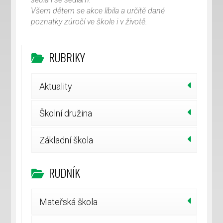
Všem dětem se akce líbila a určitě dané
poznatky zúročí ve škole i v životě.
RUBRIKY
Aktuality
Školní družina
Základní škola
RUDNÍK
Mateřská škola