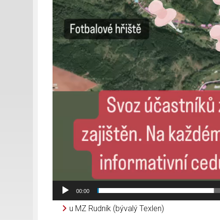
00:00
u MZ Rudník (bývalý Texlen)