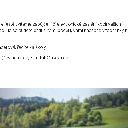
 ještě uvítáme zapůjčení či elektronické zaslání kopií vašich
okud se budete chtít s námi podělit, vámi napsané vzpomínky n
ili.
aberová, ředitelka školy
e@zsrudnik.cz, zsrudnik@tiscali.cz