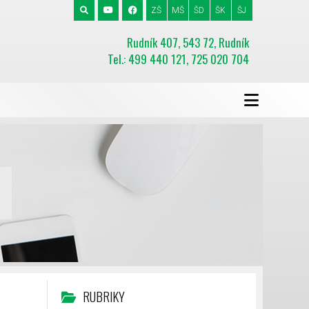
ZŠ
MŠ
ŠD
ŠK
ŠJ
Rudník 407, 543 72, Rudník
Tel.: 499 440 121, 725 020 704
RUBRIKY