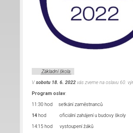
Základní škola
V
sobotu 18. 6. 2022
vás zveme na oslavu 60. výro
Program oslav
:
11:30 hod setkání zaměstnanců
14
hod oficiální zahájení u budovy školy
14:15 hod vystoupení žáků