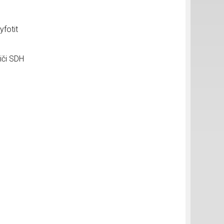
yfotit
iči SDH