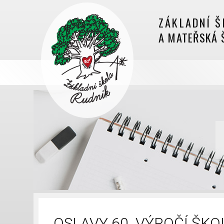
ZÁKLADNÍ Š
A MATEŘSKÁ 
OSLAVY 60. VÝROČÍ ŠKOL