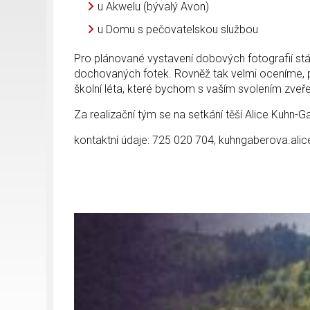
u Akwelu (bývalý Avon)
u Domu s pečovatelskou službou
Pro plánované vystavení dobových fotografií stále
dochovaných fotek. Rovněž tak velmi oceníme, p
školní léta, které bychom s vaším svolením zveřejn
Za realizační tým se na setkání těší Alice Kuhn-G
kontaktní údaje: 725 020 704, kuhngaberova.alic