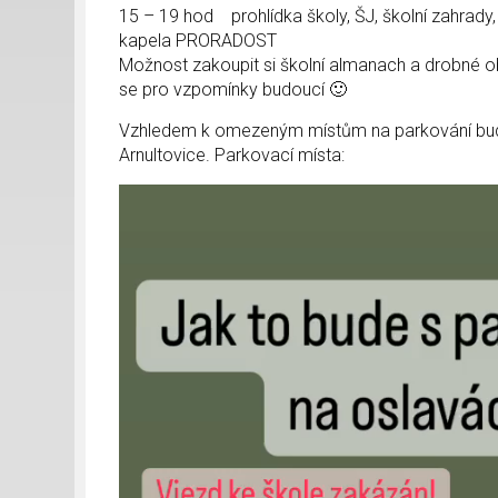
15 – 19 hod prohlídka školy, ŠJ, školní zahrady
kapela PRORADOST
Možnost zakoupit si školní almanach a drobné obče
se pro vzpomínky budoucí 🙂
Vzhledem k omezeným místům na parkování bude 
Arnultovice. Parkovací místa:
Video
přehrávač