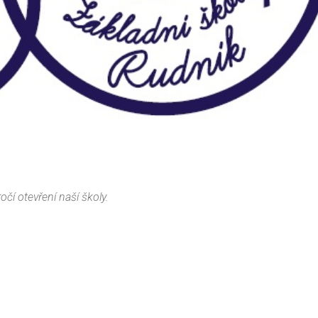
čí otevření naší školy.