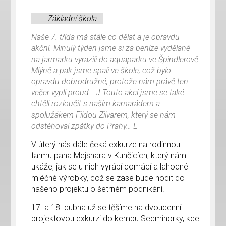
Základní škola
Naše 7. třída má stále co dělat a je opravdu
akční. Minulý týden jsme si za peníze vydělané
na jarmarku vyrazili do aquaparku ve Špindlerově
Mlýně a pak jsme spali ve škole, což bylo
opravdu dobrodružné, protože nám právě ten
večer vypli proud… J Touto akcí jsme se také
chtěli rozloučit s naším kamarádem a
spolužákem Fildou Zilvarem, který se nám
odstěhoval zpátky do Prahy… L
V úterý nás dále čeká exkurze na rodinnou
farmu pana Mejsnara v Kunčicích, který nám
ukáže, jak se u nich vyrábí domácí a lahodné
mléčné výrobky, což se zase bude hodit do
našeho projektu o šetrném podnikání.
17. a 18. dubna už se těšíme na dvoudenní
projektovou exkurzi do kempu Sedmihorky, kde