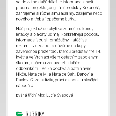
se dozvíme další důležité informace k naší
práci na projektu „originální produkty Krkonoš“,
zahrajeme si různé simulační hry, zažijeme něco
nového a třeba i opečeme buřty…
Náš projekt už se chýlí ke zdárnému konci,
letáčky a plakáty už mají konkrétnější podobu,
informace jsou shromážděny, natáčí se
reklamní videospot a dáváme do kupy
závěrečnou prezentaci, kterou představíme 14.
května ve Vrchlabí všem ostatním zapojeným
školám, našemu zadavateli i dalším
odborníkům… Velká pochvala patří hlavně
Nikče, Natálce M. a Natálce Sah., Danovi a
Pavlovi C. za aktivitu, práci a spoustu skvělých
nápadů J
pyšná třídní Mgr. Lucie Švábová
RUBRIKY