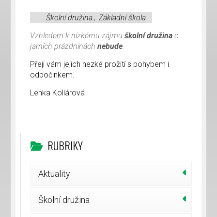
Školní družina
,
Základní škola
Vzhledem k nízkému zájmu
školní družina
o
jarních prázdninách
nebude
.
Přeji vám jejich hezké prožití s pohybem i
odpočinkem.
Lenka Kollárová
RUBRIKY
Aktuality
Školní družina