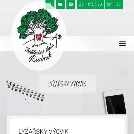
ZŠ
MŠ
ŠD
ŠK
ŠJ
LYŽAŘSKÝ VÝCVIK
LYŽAŘSKÝ VÝCVIK