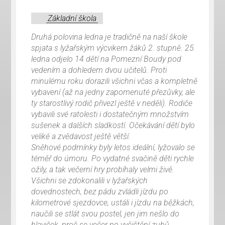
Základní škola
Druhá polovina ledna je tradičně na naší škole
spjata s lyžařským výcvikem žáků 2. stupně. 25.
ledna odjelo 14 dětí na Pomezní Boudy pod
vedením a dohledem dvou učitelů. Proti
minulému roku dorazili všichni včas a kompletně
vybavení (až na jedny zapomenuté přezůvky, ale
ty starostlivý rodič přivezl ještě v neděli). Rodiče
vybavili své ratolesti i dostatečným množstvím
sušenek a dalších sladkostí. Očekávání dětí bylo
veliké a zvědavost ještě větší.
Sněhové podmínky byly letos ideální, lyžovalo se
téměř do úmoru. Po vydatné svačině děti rychle
ožily, a tak večerní hry probíhaly velmi živě.
Všichni se zdokonalili v lyžařských
dovednostech, bez pádu zvládli jízdu po
kilometrové sjezdovce, ustáli i jízdu na běžkách,
naučili se stlát svou postel, jen jim nešlo do
hlaviček, proč se večer po vyčištění zubů