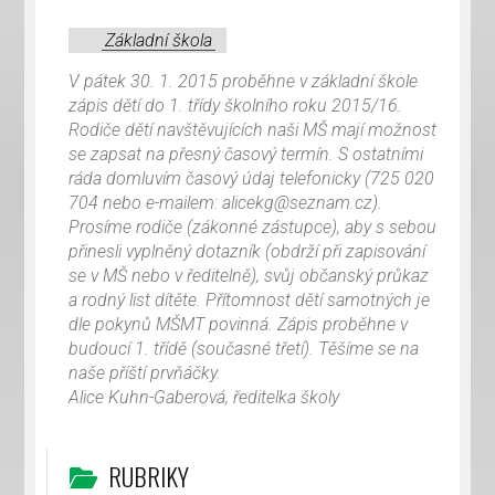
Základní škola
V pátek 30. 1. 2015 proběhne v základní škole
zápis dětí do 1. třídy školního roku 2015/16.
Rodiče dětí navštěvujících naši MŠ mají možnost
se zapsat na přesný časový termín. S ostatními
ráda domluvím časový údaj telefonicky (725 020
704 nebo e-mailem: alicekg@seznam.cz).
Prosíme rodiče (zákonné zástupce), aby s sebou
přinesli vyplněný dotazník (obdrží při zapisování
se v MŠ nebo v ředitelně), svůj občanský průkaz
a rodný list dítěte. Přítomnost dětí samotných je
dle pokynů MŠMT povinná. Zápis proběhne v
budoucí 1. třídě (současné třetí). Těšíme se na
naše příští prvňáčky.
Alice Kuhn-Gaberová, ředitelka školy
RUBRIKY