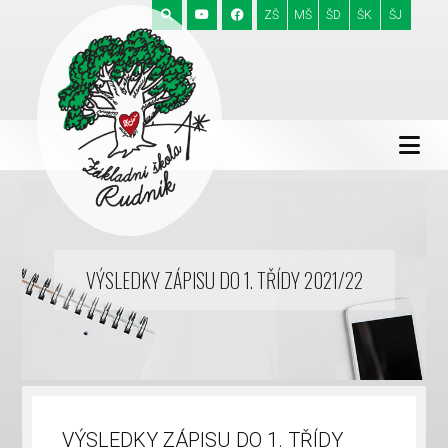
ZŠ
MŠ
ŠD
ŠK
ŠJ
VÝSLEDKY ZÁPISU DO 1. TŘÍDY 2021/22
VÝSLEDKY ZÁPISU DO 1. TŘÍDY